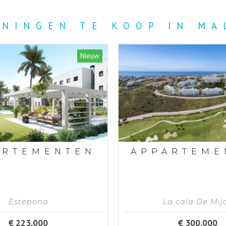
NINGEN TE KOOP IN MA
Nieuw
ARTEMENTEN
APPARTEME
Estepona
La cala De Mij
€ 223.000
€ 300.000