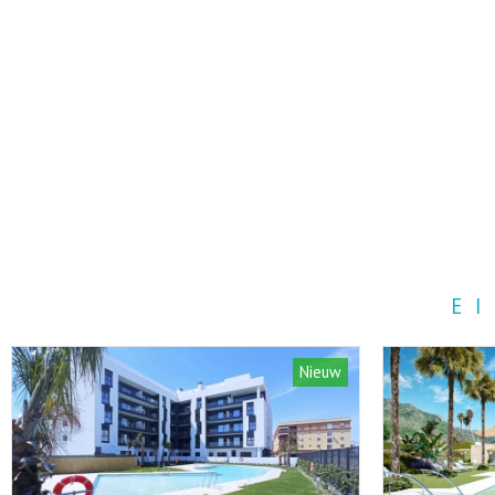
E
Nieuw