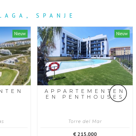
LAGA, SPANJE
Nieuw
Nieuw
NTEN
APPARTEMENTEN
EN PENTHOUSES
as
Torre del Mar
€ 215.000