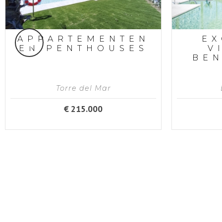
APPARTEMENTEN
EX
EN PENTHOUSES
V
BE
Torre del Mar
€ 215.000