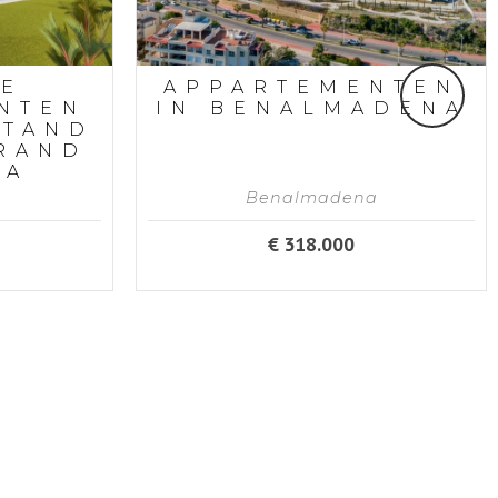
E
APPARTEMENTEN
NTEN
IN BENALMADENA
STAND
TRAND
NA
Benalmadena
€ 318.000