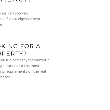
p als verkoop van
ga of als u eigenaar bent
es.
KING FOR A
OPERTY?
sur is a company specialized in
ng solutions to the most
ng requirements of the real
sector