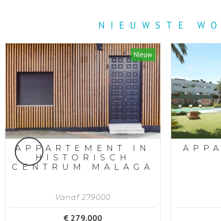
NIEUWSTE WO
Nieuw
APPARTEMENT IN
APP
HISTORISCH
CENTRUM MALAGA
Vanaf 279000
€ 279.000