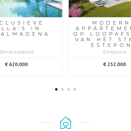
CLUSIEVE
MODERN
ILLA'S IN
APPARTEME
NALMADENA
OP LOOPAF
VAN HET S
ESTEPO
Benalmadena
Estepona
€ 620.000
€ 252.000