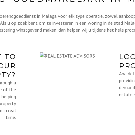
nroerendgoeddienst in Malaga voor elk type operatie, zowel aankoo
 Als u op zoek bent om te investeren in een woning in de stad Mala
vestering winstgevend maken, dan helpen wij u tijdens het hele proc
T TO
LOO
YOUR
PR
TY?
Ana del 
providi
hrough a
demandi
re of the
estate 
, helping
property
n in real
time.